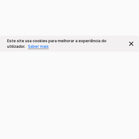
Este site usa cookies para melhorar a experiência do
utilizador.
Saber mais
Contactos
Teatro da Trindade INATEL
Rua Nova da Trindade, 9
1200-301 LISBOA
+351 213 423 200
(Chamada para a rede fixa nacional)