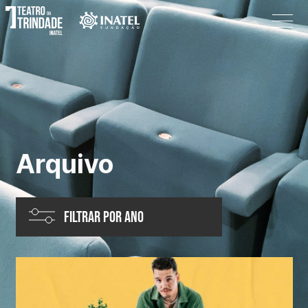
Arquivo
Programação
O Teatro
Arquivo
Bilheteira
Informações
Filtrar por ano
Procurar
Pesquisar