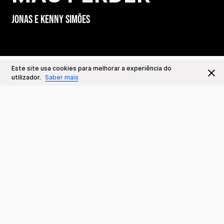
Jonas e Kenny Simões
Este site usa cookies para melhorar a experiência do
Este Evento já decorreu
Ir para
utilizador.
Saber mais
Datas e Horários
07 OUT
Sinopse
Ter 21:30
Duração: 75 min.
Sala e Preços
Sala Carmen Dolores
Classificação