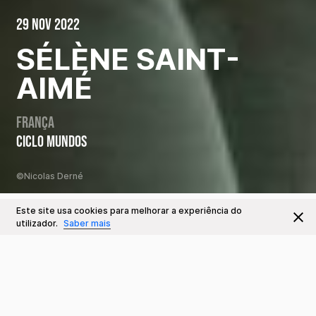
29 Nov 2022
SÉLÈNE SAINT-
AIMÉ
França
CICLO MUNDOS
©Nicolas Derné
Este site usa cookies para melhorar a experiência do
Este Evento já decorreu
Ir para
utilizador.
Saber mais
Datas e Horários
29 NOV
Ter 21:00