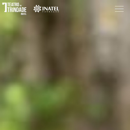
Programação
O Teatro
Bilheteira
Informações
Procurar
Pesquisar