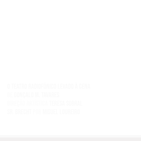
10 Jun 2017
AS VOZES DO
BAIRRO
O TEATRO RADIOFÓNICO LEVADO À CENA
De
Gonçalo M. Tavares
Direção artística
Teresa Sobral
Sr. Brecht
por
Miguel Loureiro
Ilustração sobre desenho “O Bairro” de Rachel Caiano