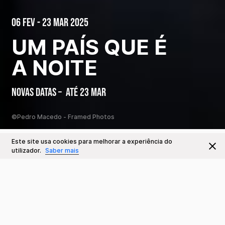
06 Fev - 23 Mar 2025
UM PAÍS QUE É
A NOITE
NOVAS DATAS – ATÉ 23 MAR
©Pedro Macedo - Framed Photos
Este site usa cookies para melhorar a experiência do
Este Evento já decorreu
Ir para
utilizador.
Saber mais
Datas e Horários
6 FEV a 23 MAR
Sinopse
Qua a Dom 19:00