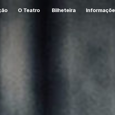
ção
O Teatro
Bilheteira
Informaçõe