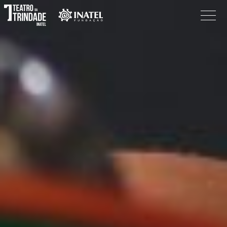
Programação
O Teatro
Bilheteira
Informações
Procurar
Pesquisar