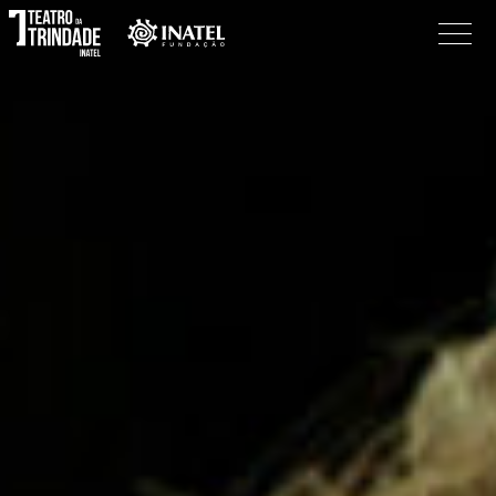
Programação
O Teatro
Bilheteira
Informações
Procurar
Pesquisar