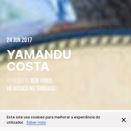
24 Jun 2017
YAMANDU
COSTA
apresenta
BEM VINDO
HÁ MÚSICA NO TRINDADE!
Este site usa cookies para melhorar a experiência do
Este Evento já decorreu
Ir para
utilizador.
Saber mais