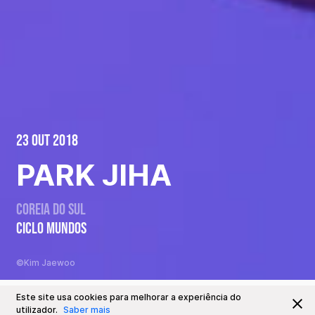
23 Out 2018
PARK JIHA
Coreia do Sul
CICLO MUNDOS
©Kim Jaewoo
Este site usa cookies para melhorar a experiência do
Este Evento já decorreu
Ir para
utilizador.
Saber mais