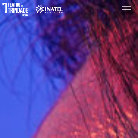
Programação
O Teatro
Bilheteira
Informações
Procurar
Pesquisar