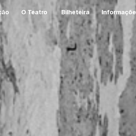
ção
O Teatro
Bilheteira
Informaçõe