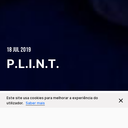
18 Jul 2019
P.L.I.N.T.
Este site usa cookies para melhorar a experiência do
Este Evento já decorreu
Ir para
utilizador.
Saber mais