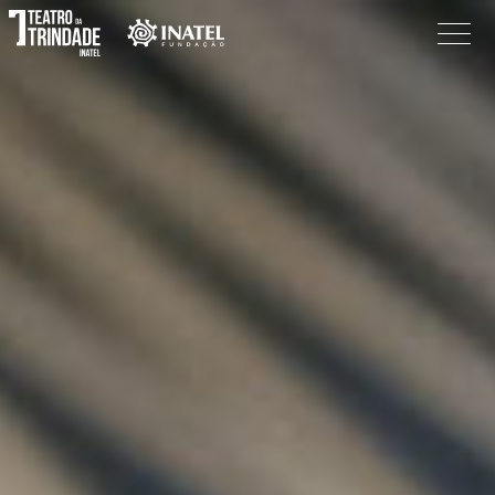
Programação
O Teatro
Bilheteira
Informações
Procurar
Pesquisar