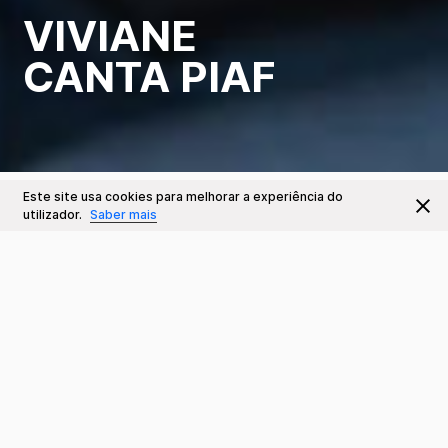
VIVIANE
CANTA PIAF
Este site usa cookies para melhorar a experiência do
Este Evento já decorreu
Ir para
utilizador.
Saber mais
Datas e Horários
9 JUN
Sinopse
Sáb 21:30
Sala e Preços
Sala Carmen Dolores