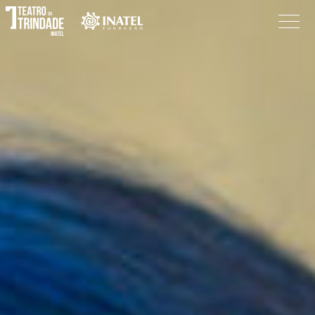
Programação
O Teatro
Bilheteira
Informações
Procurar
Pesquisar