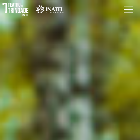
Programação
O Teatro
Bilheteira
Informações
Procurar
Pesquisar