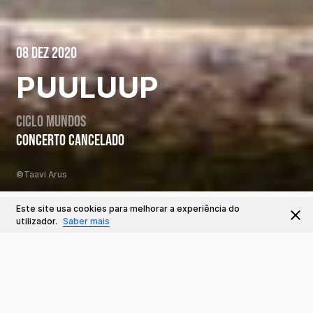
08 Dez 2020
PUULUUP
CICLO MUNDOS
CONCERTO CANCELADO
©Taavi Arus
Este site usa cookies para melhorar a experiência do
Este Evento já decorreu
Ir para
utilizador.
Saber mais
Datas e Horários
8 DEZ
Ter 20:30