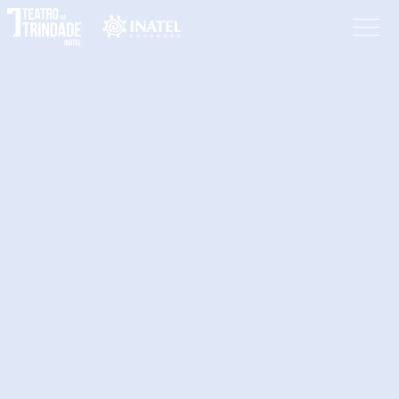
Programação
O Teatro
Bilheteira
Informações
Procurar
Pesquisar