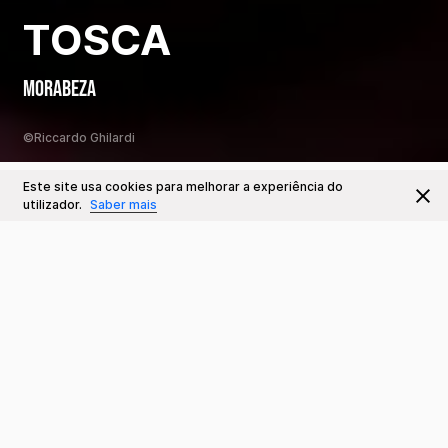
TOSCA
MORABEZA
©Riccardo Ghilardi
Este site usa cookies para melhorar a experiência do
Este Evento já decorreu
Ir para
utilizador.
Saber mais
Datas e Horários
24 MAI
Sinopse
Ter 21:00
Sala e Preços
Sala Carmen Dolores