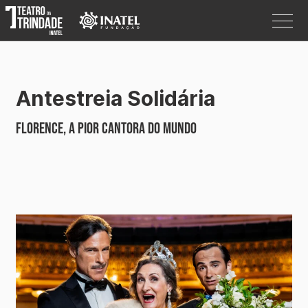
Antestreia Solidária
Programação
FLORENCE, A Pior Cantora do Mundo
O Teatro
Bilheteira
Informações
Procurar
Pesquisar