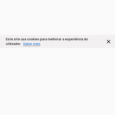
Este site usa cookies para melhorar a experiência do
utilizador.
Saber mais
Contactos
Teatro da Trindade INATEL
Rua Nova da Trindade, 9
1200-301 LISBOA
+351 213 423 200