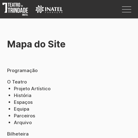
Mapa do Site
Programação
O Teatro
Programação
Bilheteira
O Teatro
Informações
Projeto Artístico
História
Espaços
Equipa
Procurar
Parceiros
Arquivo
Pesquisar
Bilheteira