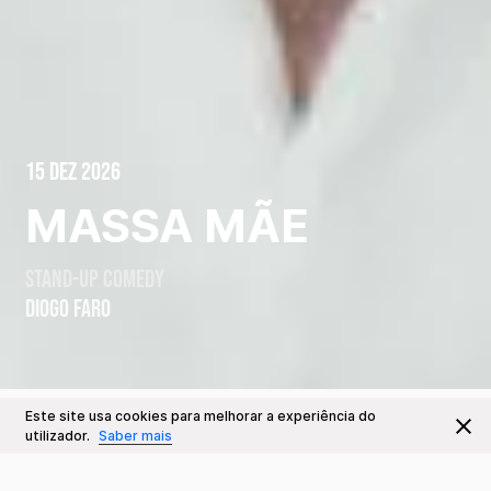
15 Dez 2026
MASSA MÃE
Stand-up comedy
DIOGO FARO
Este site usa cookies para melhorar a experiência do
Ir para
Bilhetes
utilizador.
Saber mais