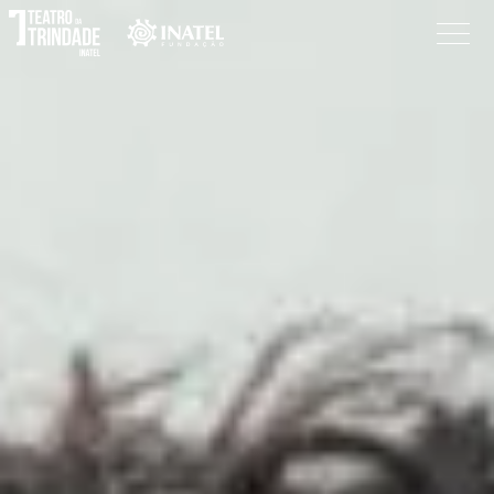
Programação
O Teatro
Bilheteira
Informações
Procurar
Pesquisar